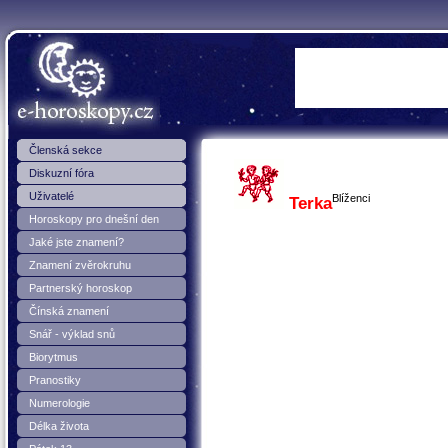
E-horoskopy
Členská sekce
Diskuzní fóra
Uživatelé
Blíženci
Terka
Horoskopy pro dnešní den
Jaké jste znamení?
Znamení zvěrokruhu
Partnerský horoskop
Čínská znamení
Snář - výklad snů
Biorytmus
Pranostiky
Numerologie
Délka života