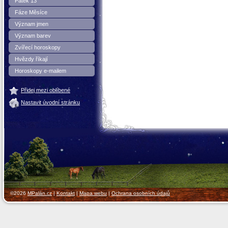
Pátek 13
Fáze Měsíce
Význam jmen
Význam barev
Zvířecí horoskopy
Hvězdy říkají
Horoskopy e-mailem
Přidej mezi oblíbené
Nastavit úvodní stránku
©2026
MPalán.cz
|
Kontakt
|
Mapa webu
|
Ochrana osobních údajů