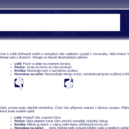
Jste k sobě přehnaně kritičtí a neúspěch Vás nadlouho vyvádí z rovnováhy. Vaše hrdost 
hledat radu u druhých. Věnujte se hlavně dlouhodobým plánům.
Lidé:
Pozor si dejte na znamení berana
Peníze:
Jízda na černo se Vám prodraží.
Erotika:
Neriskujte styk s neznámou osobou.
Horoskop na večer:
Nezkoušejte nikoho svést, vykoledovali byste si pěkný koší
Souhlasí
nesouhlasí
Vaše ochota bude náležitě odměněna. Čeká Vás příjemné setkání s blízkou osobou. Přijímá
které bude snadné splnit.
Lidé:
Podpoří Vás znamení štíra
Peníze:
Vaše platební karta Vám umožní nenadálý výhodný nákup.
Erotika:
Někdy je dobré, v zájmu velké lásky, přimhouřit trochu oči.
Horoskop na večer:
.... dnes můžete opět vypustit čištění zubů a nepěkný zážit