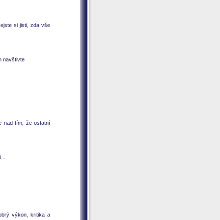
ste si jisti, zda vše
m navštivte
e nad tím, že ostatní
...
obrý výkon, kritika a