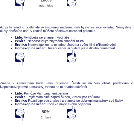
jeden hlas
Až příliš snadno podléháte okamžitému nadšení, měli byste se více ovládat. Nemyslete 
úkoly dnešního dne. V rodině můžete očekávat narození potomka.
Lidé:
Vyhýbejte se znamení vodnáře
Peníze:
Nepodstupujte zbytečná finanční rizika.
Erotika:
Nemyslete jen na to jedno. Jsou na světě i jiné příjemné věci.
Horoskop na večer:
Dnešní večer si budete ještě dlouho pamatovat.
Souhlasí
nesouhlasí
Změna v zaměstnání bude velmi příjemná. Štěstí se na Vás obrátí především v
Nepomlouvejte své kamarády, mohou se to snadno dovědět.
Lidé:
Pomůže Vám znamení berana
Peníze:
Pojišťovna plně zaplatí škodu, kterou jste způsobil.
Erotika:
Rozšiřujte své znalosti a stanete se dobrými manažery své lásky.
Horoskop na večer:
Kočička najde svého pejsánka.
Souhlasí
nesouhlasí
50%
2 hlasy