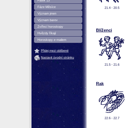
Pátek 13
Fáze Měsíce
21.4 - 20.5
Význam jmen
Význam barev
Zvířecí horoskopy
Blíženci
Hvězdy říkají
Horoskopy e-mailem
Přidej mezi oblíbené
Nastavit úvodní stránku
21.5 - 21.6
Rak
22.6 - 22.7