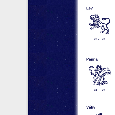
Lev
23.7 - 23.8
Panna
24.8 - 23.9
Váhy