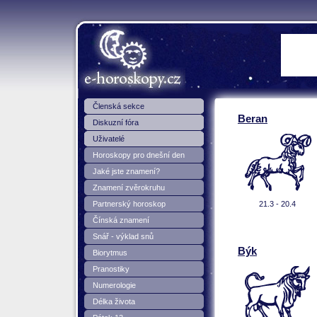
e-Horoskopy.cz
Členská sekce
Beran
Diskuzní fóra
Uživatelé
Horoskopy pro dnešní den
Jaké jste znamení?
Znamení zvěrokruhu
Partnerský horoskop
21.3 - 20.4
Čínská znamení
Snář - výklad snů
Býk
Biorytmus
Pranostiky
Numerologie
Délka života