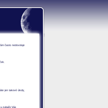
Vám často nedovoluje
ček.
te jen takové úkoly,
e u zubaře Vás