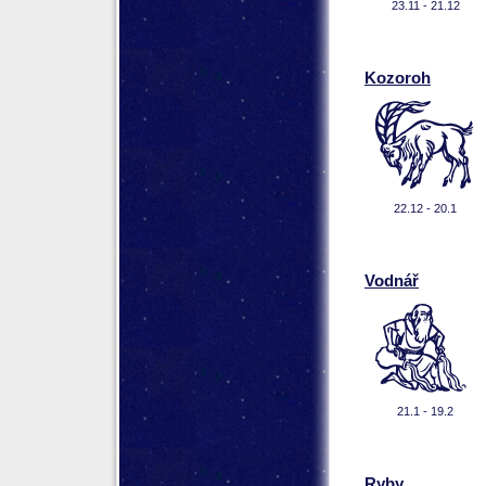
23.11 - 21.12
Kozoroh
22.12 - 20.1
Vodnář
21.1 - 19.2
Ryby