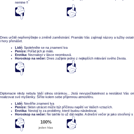
nemine !!
Souhlasí
nesouhlasí
Dnes určitě nepřemýšlejte o změně zaměstnání. Pramálo Vás zajímají názory a tužby ostatní
i hory přenášet.
Lidé:
Spolehněte se na znamení lva
Peníze:
Pořád jich je málo.
Erotika:
Neznalost v lásce neomlouvá.
Horoskop na večer:
Dnes zažijete jedno z nejlepších milování svého života.
Souhlasí
nesouhlasí
Diplomacie nikdy nebyla Vaší silnou stránkou... Jistá nevypočitatelnost a nestálost Vás 
realizovat své myšlenky. Šíříte kolem sebe příjemnou atmosféru.
Lidé:
Nevěřte znamení lva
Peníze:
Sklon utrácet může být příčinou napětí ve Vašich vztazích.
Erotika:
Nestojí to za problémy, které budou následovat.
Horoskop na večer:
Ne takhle to už dál nejdte. A dnešní večer je jako stvořený s
Souhlasí
nesouhlasí
100%
jeden hlas