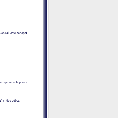
ch lidí. Jste schopní
omezuje ve schopnosti
 tím něco udělat.