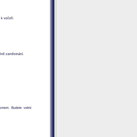
 k večeři.
měně zaměstnání.
smem. Budete velmi