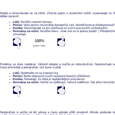
Raději si nenechávejte nic na zítřek. Ztrácíte pojem o skutečném světě, vzpamatujte se. Nej
děláte správně.
Lidé:
Nevěřte znamení berana
Peníze:
Vaše peníze nevytvářejí dostatečný zisk. Neměli byste je předisponovat?
Erotika:
Nenechávejte se jím ovlivňovat ve svých pracovních rozhodnutích.
Horoskop na večer:
Nevěšte hlavu - však ono se to jednou podaří :) Přinejhorší
sexuologa.
Souhlasí
nesouhlasí
100%
jeden hlas
Problémy se dnes stabilizují. Vášnivě milujete a toužíte po dobrodružství. Nepohoršujte s
často přemýšlejí a jednají jinak, než byste si přáli.
Lidé:
Spolehněte se na znamení lva
Peníze:
Buďte připraveni využít nečekané finanční příležitosti.
Erotika:
Pamatujte, že něha je nejdůležitějším průvodcem.
Horoskop na večer:
Obrňte se trpělivostí. Taková maličkost, Vás přeci nerozhází
Souhlasí
nesouhlasí
Nedokážete si udržet od lidí odstup a často jednáte příliš emotivně. Ačkoliv podáváte d