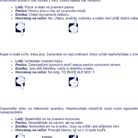
vměšování druhých Vás vyvádí z míry. Dobrá nálada Vás neopustí.
Lidé:
Pozor si dejte na znamení panna
Peníze:
Peníze jsou u Vás až na prvním místě.
Erotika:
Chlad neznamená nelásku.
Horoskop na večer:
Ne, chipsy, arašídy, sušenky a salám není příliš dobrá volba
Souhlasí
nesouhlasí
Kupte si malé zvíře, třeba psa. Zamyslete se nad změnami. Dnes určitě nepřemýšlejte o z
Lidé:
Vyhledejte znamení býka
Peníze:
Zabezpečení bytových dveří nejsou peníze vyhozené oknem.
Erotika:
Jste dítě štěstěny, važte si dobrého vztahu.
Horoskop na večer:
No tedy, TO BUDE ALE NOC !!
Souhlasí
nesouhlasí
Zapomeňte dnes na milenecké avantýry. Nepokoušejte zbytečně osud svým egocentri
zaneprázdněni.
Lidé:
Spolehněte se na znamení kozoroha
Peníze:
Nespoléhejte na sázení, ale na sebe.
Erotika:
Nemyslete jen na to jedno. Jsou na světě i jiné příjemné věci.
Horoskop na večer:
Pracujte hlavou, až se z ní bude kouřit.
Souhlasí
nesouhlasí
100%